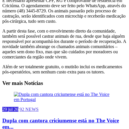
É necessário apresentar CPF, RG e comprovante de residência em
Criciúma. O agendamento deve ser feito pelo WhatsApp, através do
número (48) 3445-8729. Os animais passarão pelo processo de
castração, serão identificados com microchip e receberão medicação
pós-cirúrgica, tudo sem custo.
A partir desta fase, com o envolvimento direto da comunidade,
também será possível castrar animais de rua, desde que haja alguém
responsável por acompanhá-los durante o período de recuperação. A
novidade também abrange os chamados animais comunitários –
aqueles sem dono fixo, mas que são cuidados por moradores ou
comerciantes da região onde vivem.
Além de ser totalmente gratuito, o mutirão inclui os medicamentos
pós-operatórios, sem nenhum custo extra para os tutores.
Ver mais Notícias
29 jul 26
92 NEWS
Dupla com cantora criciumense está no The Voice
em...