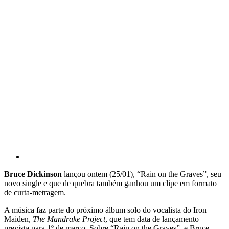
Bruce Dickinson
lançou ontem (25/01), “Rain on the Graves”, seu
novo single e que de quebra também ganhou um clipe em formato
de curta-metragem.
A música faz parte do próximo álbum solo do vocalista do Iron
Maiden,
The Mandrake Project
, que tem data de lançamento
prevista para 1º de março. Sobre “Rain on the Graves”, e Bruce