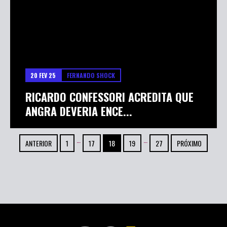
20 FEV 25
FERNANDO SHOCK
RICARDO CONFESSORI ACREDITA QUE
ANGRA DEVERIA ENCE...
…
…
ANTERIOR
1
17
18
19
27
PRÓXIMO