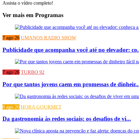
Assista o vídeo completo!
Ver mais em Programas
7 ago 26
UMANOS RADIO SHOW
Publicidade que acompanha você até no elevador: co.
7 ago 26
TURBO 92
Por que tantos jovens caem em promessas de dinheir..
6 ago 26
HORA GOURMET
Da gastronomia às redes sociais: os desafios de vi...