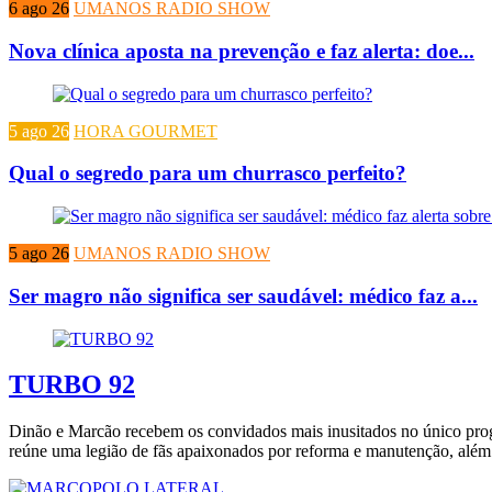
6 ago 26
UMANOS RADIO SHOW
Nova clínica aposta na prevenção e faz alerta: doe...
5 ago 26
HORA GOURMET
Qual o segredo para um churrasco perfeito?
5 ago 26
UMANOS RADIO SHOW
Ser magro não significa ser saudável: médico faz a...
TURBO 92
Dinão e Marcão recebem os convidados mais inusitados no único prog
reúne uma legião de fãs apaixonados por reforma e manutenção, além