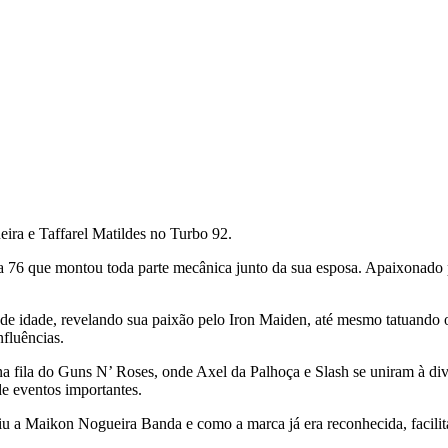
a e Taffarel Matildes no Turbo 92.
76 que montou toda parte mecânica junto da sua esposa. Apaixonado po
 idade, revelando sua paixão pelo Iron Maiden, até mesmo tatuando o 
fluências.
a fila do Guns N’ Roses, onde Axel da Palhoça e Slash se uniram à div
de eventos importantes.
iu a Maikon Nogueira Banda e como a marca já era reconhecida, facilit