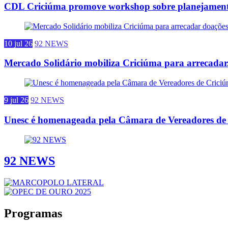
CDL Criciúma promove workshop sobre planejamento
10 jul 26
92 NEWS
Mercado Solidário mobiliza Criciúma para arrecadar.
9 jul 26
92 NEWS
Unesc é homenageada pela Câmara de Vereadores de 
92 NEWS
Programas