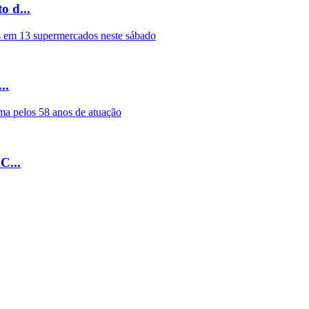
 d...
..
C...