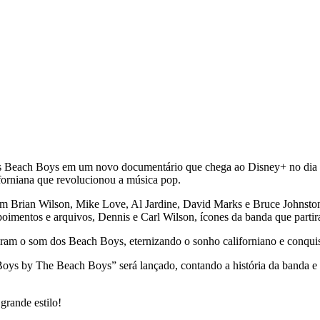
a dos Beach Boys em um novo documentário que chega ao Disney+ no di
forniana que revolucionou a música pop.
s com Brian Wilson, Mike Love, Al Jardine, David Marks e Bruce John
poimentos e arquivos, Dennis e Carl Wilson, ícones da banda que par
niram o som dos Beach Boys, eternizando o sonho californiano e conquis
h Boys by The Beach Boys” será lançado, contando a história da banda e
grande estilo!