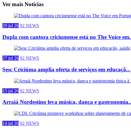
Ver mais Notícias
29 jul 26
92 NEWS
Dupla com cantora criciumense está no The Voice em.
27 jul 26
92 NEWS
Sesc Criciúma amplia oferta de serviços em educaçã...
15 jul 26
92 NEWS
Arraiá Nordestino leva música, dança e gastronomia..
14 jul 26
92 NEWS