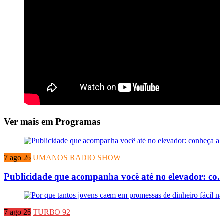
Ver mais em Programas
7 ago 26
UMANOS RADIO SHOW
Publicidade que acompanha você até no elevador: co.
7 ago 26
TURBO 92