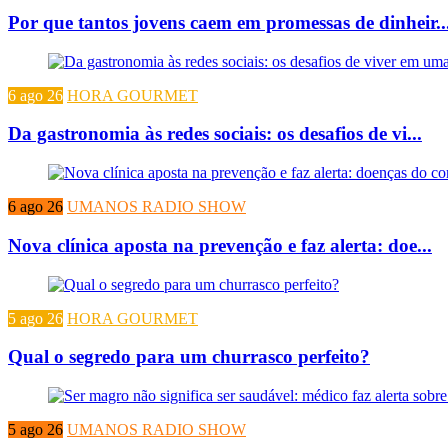
Por que tantos jovens caem em promessas de dinheir..
6 ago 26
HORA GOURMET
Da gastronomia às redes sociais: os desafios de vi...
6 ago 26
UMANOS RADIO SHOW
Nova clínica aposta na prevenção e faz alerta: doe...
5 ago 26
HORA GOURMET
Qual o segredo para um churrasco perfeito?
5 ago 26
UMANOS RADIO SHOW