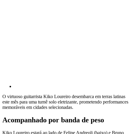
O virtuoso guitarrista Kiko Loureiro desembarca em terras latinas
este mês para uma turnê solo eletrizante, prometendo performances
memoráveis em cidades selecionadas.
Acompanhado por banda de peso
Kiko Loureiro estará ao lado de Felipe Andreoli (baixo) e Bruno