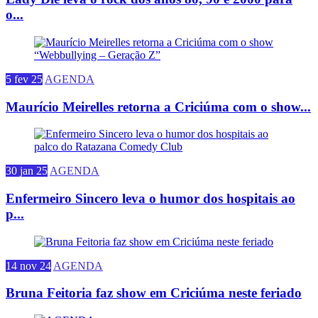
o...
5 fev 25
AGENDA
​Maurício Meirelles retorna a Criciúma com o show...
30 jan 25
AGENDA
Enfermeiro Sincero leva o humor dos hospitais ao
p...
14 nov 24
AGENDA
Bruna Feitoria faz show em Criciúma neste feriado