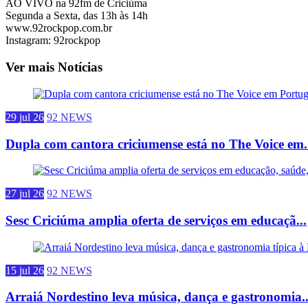
AO VIVO na 92fm de Criciúma
Segunda a Sexta, das 13h às 14h
www.92rockpop.com.br
Instagram: 92rockpop
Ver mais Notícias
29 jul 26
92 NEWS
Dupla com cantora criciumense está no The Voice em.
27 jul 26
92 NEWS
Sesc Criciúma amplia oferta de serviços em educaçã...
15 jul 26
92 NEWS
Arraiá Nordestino leva música, dança e gastronomia..