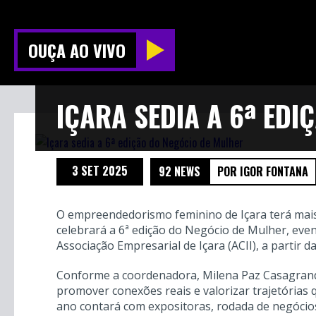
OUÇA AO VIVO
IÇARA SEDIA A 6ª ED
3 SET 2025
92 NEWS
POR IGOR FONTANA
O empreendedorismo feminino de Içara terá mais 
celebrará a 6ª edição do Negócio de Mulher, e
Associação Empresarial de Içara (ACII), a partir 
Conforme a coordenadora, Milena Paz Casagrande
promover conexões reais e valorizar trajetórias 
ano contará com expositoras, rodada de negócios