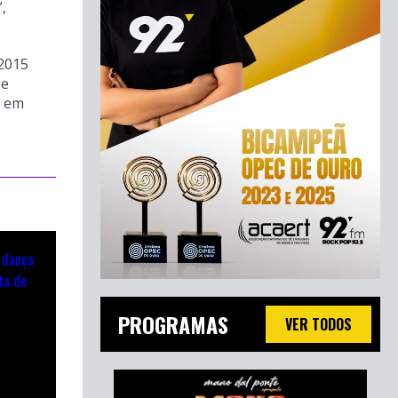
,
 2015
 e
s em
PROGRAMAS
VER TODOS