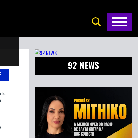
92 NEWS
ade
a
e