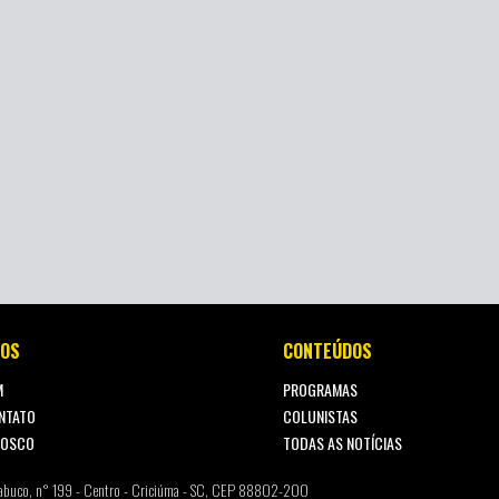
OS
CONTEÚDOS
M
PROGRAMAS
NTATO
COLUNISTAS
NOSCO
TODAS AS NOTÍCIAS
abuco, n° 199 - Centro - Criciúma - SC, CEP 88802-200