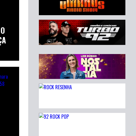
NO
ÇA