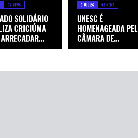
6
92 NEWS
9 JUL 26
92 NEWS
ADO SOLIDÁRIO
UNESC É
LIZA CRICIÚMA
HOMENAGEADA PE
 ARRECADAR...
CÂMARA DE
VEREADORES DE C..