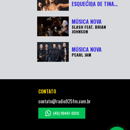
ESQUECIDA DE TINA
TURNER É
RECUPERADA APÓ...
MÚSICA NOVA
SLASH FEAT. BRIAN
JOHNSON
MÚSICA NOVA
PEARL JAM
CONTATO
contato@radio925fm.com.br
(48) 98441-0010