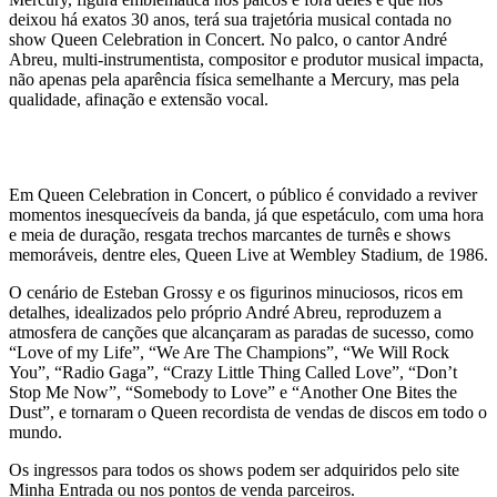
deixou há exatos 30 anos, terá sua trajetória musical contada no
show Queen Celebration in Concert. No palco, o cantor André
Abreu, multi-instrumentista, compositor e produtor musical impacta,
não apenas pela aparência física semelhante a Mercury, mas pela
qualidade, afinação e extensão vocal.
Em Queen Celebration in Concert, o público é convidado a reviver
momentos inesquecíveis da banda, já que espetáculo, com uma hora
e meia de duração, resgata trechos marcantes de turnês e shows
memoráveis, dentre eles, Queen Live at Wembley Stadium, de 1986.
O cenário de Esteban Grossy e os figurinos minuciosos, ricos em
detalhes, idealizados pelo próprio André Abreu, reproduzem a
atmosfera de canções que alcançaram as paradas de sucesso, como
“Love of my Life”, “We Are The Champions”, “We Will Rock
You”, “Radio Gaga”, “Crazy Little Thing Called Love”, “Don’t
Stop Me Now”, “Somebody to Love” e “Another One Bites the
Dust”, e tornaram o Queen recordista de vendas de discos em todo o
mundo.
Os ingressos para todos os shows podem ser adquiridos pelo site
Minha Entrada ou nos pontos de venda parceiros.