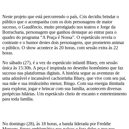
Neste projeto que está percorrendo o país, Cris decidiu brindar o
público que o acompanha com os dois personagens de maior
sucesso, o Gaudêncio, muito prestigiado nos teatros e Jorge da
Borracharia, personagem que ganhou destaque ao entrar para o
quadro do programa “A Praça é Nossa”. O espetáculo revela o
contraste e o humor destes dois personagens, que prometem animar
o público. O show acontece às 20 horas, com sessão extra às 22
horas.
No sábado (27), é a vez do espetáculo infantil Bluey, em sessão
única às 15:30h. A peça é inspirada no desenho homônimo que faz
sucesso nas plataformas digitais. A história segue as aventuras de
uma adorável e incansável cachorrinha Bluey, que vive com seu pai,
sua mãe e sua irmãozinho menor, Bingo. Com sua energia ilimitada
para explorar, jogar e brincar com sua família, acontecem diversas
peripécias hilárias. Um espetáculo cheio de encanto e entretenimento
para toda família.
No domingo (28), às 18 horas, a banda liderada por Freddie
Mercury, figura emblemática nos palcos e fora deles e que nos