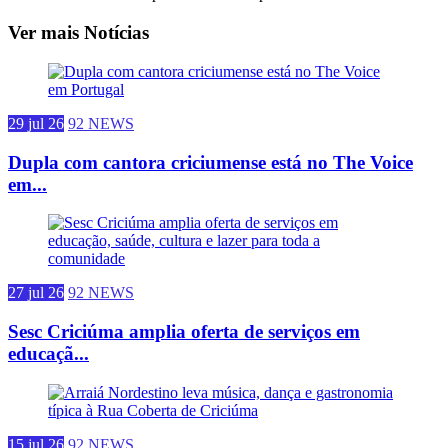
Ver mais Notícias
29 jul 26
92 NEWS
Dupla com cantora criciumense está no The Voice
em...
27 jul 26
92 NEWS
Sesc Criciúma amplia oferta de serviços em
educaçã...
15 jul 26
92 NEWS