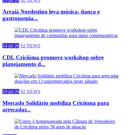
15 jul 26
92 NEWS
Arraiá Nordestino leva música, dança e
gastronomia...
14 jul 26
92 NEWS
CDL Criciúma promove workshop sobre
planejamento d...
10 jul 26
92 NEWS
Mercado Solidário mobiliza Criciúma para
arrecadar...