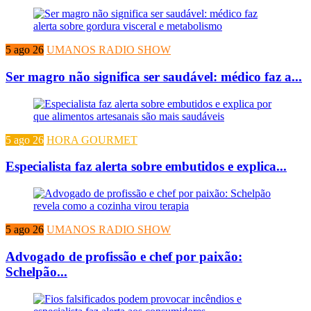
5 ago 26
UMANOS RADIO SHOW
Ser magro não significa ser saudável: médico faz a...
5 ago 26
HORA GOURMET
Especialista faz alerta sobre embutidos e explica...
5 ago 26
UMANOS RADIO SHOW
Advogado de profissão e chef por paixão:
Schelpão...