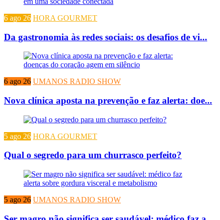
6 ago 26
HORA GOURMET
Da gastronomia às redes sociais: os desafios de vi...
6 ago 26
UMANOS RADIO SHOW
Nova clínica aposta na prevenção e faz alerta: doe...
5 ago 26
HORA GOURMET
Qual o segredo para um churrasco perfeito?
5 ago 26
UMANOS RADIO SHOW
Ser magro não significa ser saudável: médico faz a...