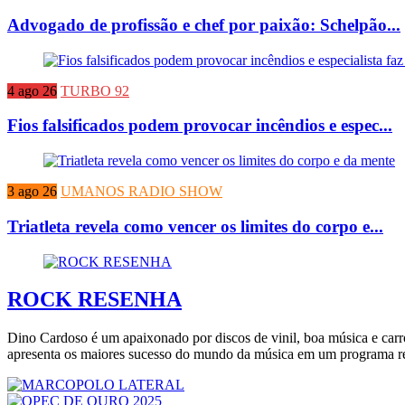
Advogado de profissão e chef por paixão: Schelpão...
4 ago 26
TURBO 92
Fios falsificados podem provocar incêndios e espec...
3 ago 26
UMANOS RADIO SHOW
Triatleta revela como vencer os limites do corpo e...
ROCK RESENHA
Dino Cardoso é um apaixonado por discos de vinil, boa música e carr
apresenta os maiores sucesso do mundo da música em um programa rec