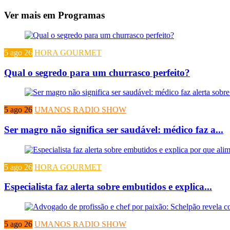
Ver mais em Programas
5 ago 26
HORA GOURMET
Qual o segredo para um churrasco perfeito?
5 ago 26
UMANOS RADIO SHOW
Ser magro não significa ser saudável: médico faz a...
5 ago 26
HORA GOURMET
Especialista faz alerta sobre embutidos e explica...
5 ago 26
UMANOS RADIO SHOW