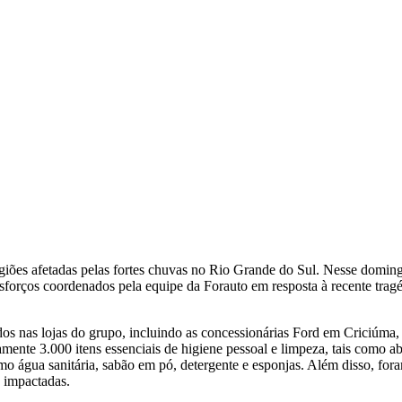
giões afetadas pelas fortes chuvas no Rio Grande do Sul. Nesse domin
sforços coordenados pela equipe da Forauto em resposta à recente tragéd
ídos nas lojas do grupo, incluindo as concessionárias Ford em Criciúm
nte 3.000 itens essenciais de higiene pessoal e limpeza, tais como abs
 água sanitária, sabão em pó, detergente e esponjas. Além disso, fora
 impactadas.