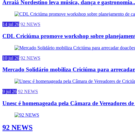
Arraiá Nordestino leva música, dança e gastronomia..
14 jul 26
92 NEWS
CDL Criciúma promove workshop sobre planejamento
10 jul 26
92 NEWS
Mercado Solidário mobiliza Criciúma para arrecadar.
9 jul 26
92 NEWS
Unesc é homenageada pela Câmara de Vereadores de 
92 NEWS