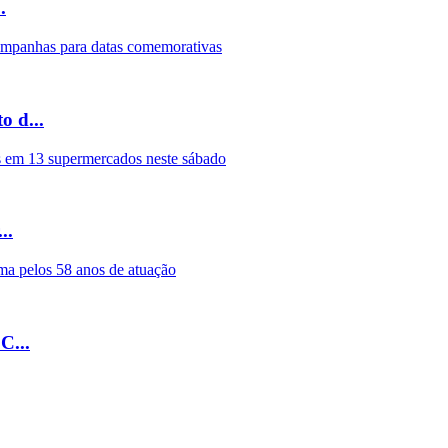
.
 d...
..
C...