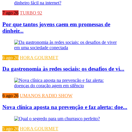
7 ago 26
TURBO 92
Por que tantos jovens caem em promessas de
dinheir...
6 ago 26
HORA GOURMET
Da gastronomia às redes sociais: os desafios de vi...
6 ago 26
UMANOS RADIO SHOW
Nova clínica aposta na prevenção e faz alerta: doe...
5 ago 26
HORA GOURMET