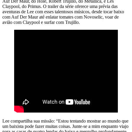
Auf Der Maur, do Hole, Robert Trujillo, do Metallica, e Les
Claypool, do Primus. O trailer da série oferece uma prévia das
aventuras de Lee com esses talentosos músicos, desde tocar baixo
com Auf Der Maur até enlatar tomates com Novoselic, voar de
avião com Claypool e surfar com Trujillo.
Lee compartilha sua missão: “Estou tentando mostrar ao mundo que
um baixista pode fazer muitas coisas. Junte-se a mim enquanto viajo
para as casas de quatro lendas do baixo e mergulho profundamente