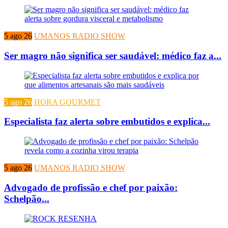
5 ago 26
UMANOS RADIO SHOW
Ser magro não significa ser saudável: médico faz a...
5 ago 26
HORA GOURMET
Especialista faz alerta sobre embutidos e explica...
5 ago 26
UMANOS RADIO SHOW
Advogado de profissão e chef por paixão:
Schelpão...