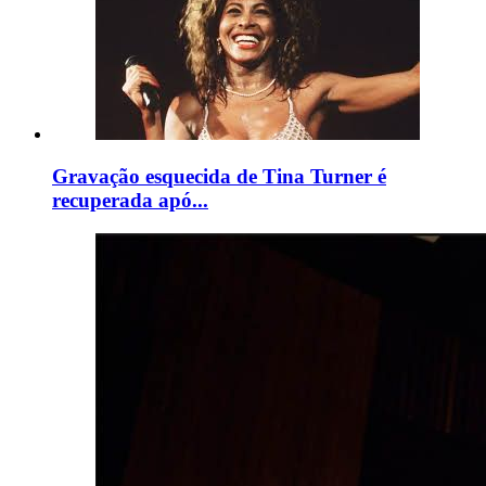
Gravação esquecida de Tina Turner é
recuperada apó...