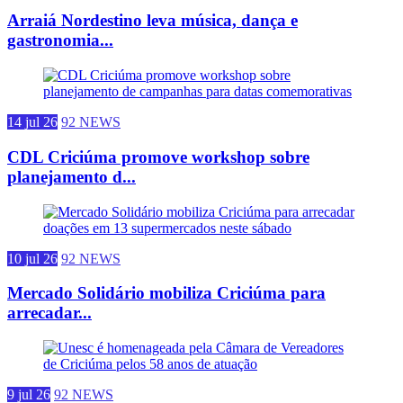
Arraiá Nordestino leva música, dança e
gastronomia...
14 jul 26
92 NEWS
CDL Criciúma promove workshop sobre
planejamento d...
10 jul 26
92 NEWS
Mercado Solidário mobiliza Criciúma para
arrecadar...
9 jul 26
92 NEWS