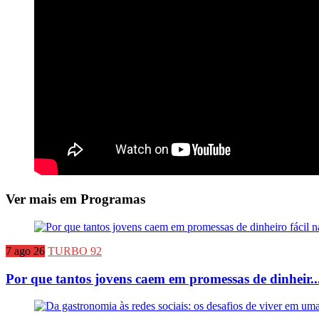
Ver mais em Programas
7 ago 26
TURBO 92
Por que tantos jovens caem em promessas de dinheir..