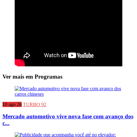
Ver mais em Programas
10 ago 26
TURBO 92
Mercado automotivo vive nova fase com avanço dos
c...