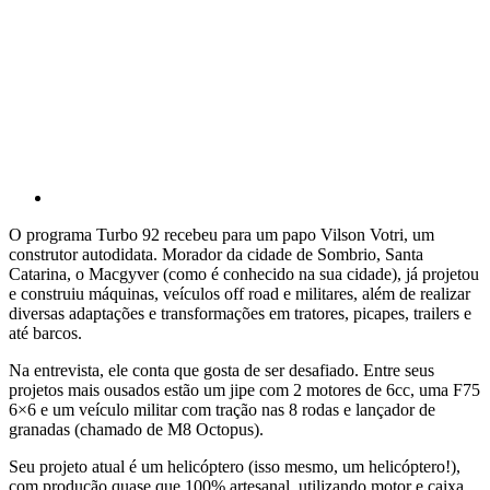
O programa Turbo 92 recebeu para um papo Vilson Votri, um
construtor autodidata. Morador da cidade de Sombrio, Santa
Catarina, o Macgyver (como é conhecido na sua cidade), já projetou
e construiu máquinas, veículos off road e militares, além de realizar
diversas adaptações e transformações em tratores, picapes, trailers e
até barcos.
Na entrevista, ele conta que gosta de ser desafiado. Entre seus
projetos mais ousados estão um jipe com 2 motores de 6cc, uma F75
6×6 e um veículo militar com tração nas 8 rodas e lançador de
granadas (chamado de M8 Octopus).
Seu projeto atual é um helicóptero (isso mesmo, um helicóptero!),
com produção quase que 100% artesanal, utilizando motor e caixa