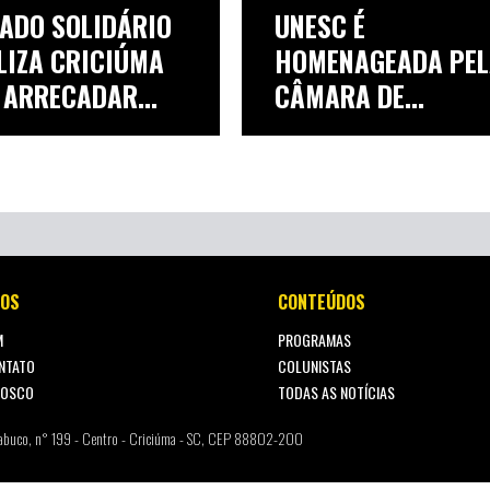
ADO SOLIDÁRIO
UNESC É
LIZA CRICIÚMA
HOMENAGEADA PE
 ARRECADAR...
CÂMARA DE
VEREADORES DE C..
OS
CONTEÚDOS
M
PROGRAMAS
NTATO
COLUNISTAS
NOSCO
TODAS AS NOTÍCIAS
abuco, n° 199 - Centro - Criciúma - SC, CEP 88802-200