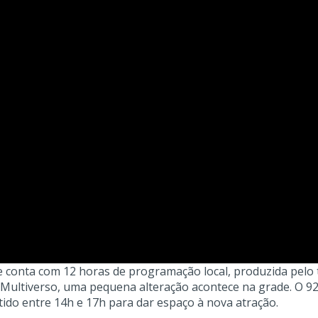
e conta com 12 horas de programação local, produzida pelo 
 Multiverso, uma pequena alteração acontece na grade. O 9
tido entre 14h e 17h para dar espaço à nova atração.