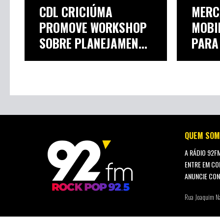
CDL CRICIÚMA
MERC
PROMOVE WORKSHOP
MOBI
SOBRE PLANEJAMENTO
PARA
D...
QUEM SOM
A RÁDIO 92F
ENTRE EM CO
ANUNCIE CO
Rua Joaquim N