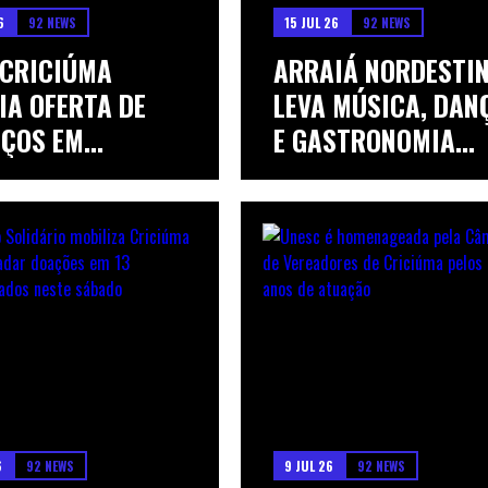
6
92 NEWS
15 JUL 26
92 NEWS
 CRICIÚMA
ARRAIÁ NORDESTI
IA OFERTA DE
LEVA MÚSICA, DAN
IÇOS EM
E GASTRONOMIA...
ÇÃ...
6
92 NEWS
9 JUL 26
92 NEWS