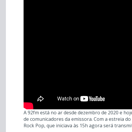
A 92fm está no ar desde dezembro de 2020 e hoj
de comunicadores da emissora. Com a estreia do
Rock Pop, que iniciava às 15h agora será transmi