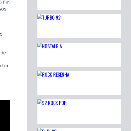
O fim
sos
o.
 de
 foi