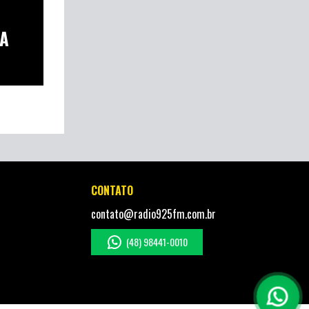
LA
.
CONTATO
contato@radio925fm.com.br
(48) 98441-0010