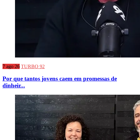
7 ago 26
TURBO 92
Por que tantos jovens caem em promessas de
dinheir...