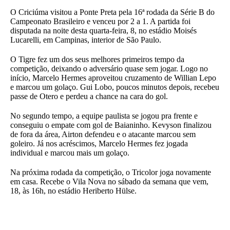
O Criciúma visitou a Ponte Preta pela 16ª rodada da Série B do
Campeonato Brasileiro e venceu por 2 a 1. A partida foi
disputada na noite desta quarta-feira, 8, no estádio Moisés
Lucarelli, em Campinas, interior de São Paulo.
O Tigre fez um dos seus melhores primeiros tempo da
competição, deixando o adversário quase sem jogar. Logo no
início, Marcelo Hermes aproveitou cruzamento de Willian Lepo
e marcou um golaço. Gui Lobo, poucos minutos depois, recebeu
passe de Otero e perdeu a chance na cara do gol.
No segundo tempo, a equipe paulista se jogou pra frente e
conseguiu o empate com gol de Baianinho. Kevyson finalizou
de fora da área, Airton defendeu e o atacante marcou sem
goleiro. Já nos acréscimos, Marcelo Hermes fez jogada
individual e marcou mais um golaço.
Na próxima rodada da competição, o Tricolor joga novamente
em casa. Recebe o Vila Nova no sábado da semana que vem,
18, às 16h, no estádio Heriberto Hülse.
VER MAIS EM IGOR FONTANA