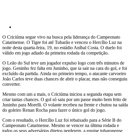
O Criciúma segue vivo na busca pela liderança do Campeonato
Catarinense. O Tigre foi até Tubarão e venceu o Hercílio Luz na
noite desta quarta-feira, 19, no estádio Aníbal Costa. O duelo foi
válido em jogo adiado da primeira rodada da competição.
O Leão do Sul teve um jogador expulso logo com três minutos de
jogo. Geninho fez falta em Juninho, que ia sair na cara do gol, e foi
excluído da partida. Ainda no primeiro tempo, o atacante carvoeiro
João Carlos teve duas chances de abrir o placar, mas não conseguiu
converter.
Mesmo com um a mais, o Criciúma iniciou a segunda etapa sem
criar tantas chances. O gol só saiu por um passe muito bem feito de
Juninho para Morelli. O volante recebeu na frente e chutou na saída
do goleiro Renan Rocha para fazer o único gol do jogo.
Com o resultado, o Hercílio Luz foi rebaixado para a Série B do
Campeonato Catarinense. Mesmo se vencer na última rodada e
todos os seus adversários diretos perderem, a equipe tubaronense