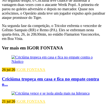
No segundo tempo, o Criciúma teve chance de aumentar a
vantagem duas vezes com o atacante Werik Popó. A primeira ele
parou no goleiro adversário e depois no marcador. Quase nos
acréscimos, o Operário ainda teve um jogador expulso após paralisar
ataque promissor do Tigre.
Na segunda fase da competição, o Tricolor enfrenta o vencedor de
Grêmio Sampaio (RR) e Remo (PA). Eles se enfrentam nesta
quarta-feira, 26, às 20h30min, no estádio Flamarion Vasconcelos,
em Boa Vista.
Ver mais em IGOR FONTANA
26 jul 26
IGOR FONTANA
Criciúma tropeça em casa e fica no empate contra
o...
21 jul 26
IGOR FONTANA