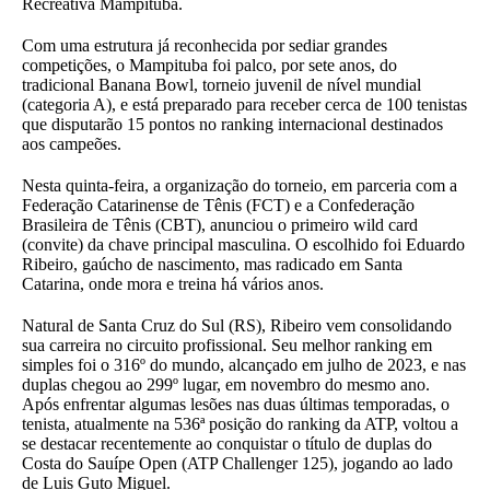
Recreativa Mampituba.
Com uma estrutura já reconhecida por sediar grandes
competições, o Mampituba foi palco, por sete anos, do
tradicional Banana Bowl, torneio juvenil de nível mundial
(categoria A), e está preparado para receber cerca de 100 tenistas
que disputarão 15 pontos no ranking internacional destinados
aos campeões.
Nesta quinta-feira, a organização do torneio, em parceria com a
Federação Catarinense de Tênis (FCT) e a Confederação
Brasileira de Tênis (CBT), anunciou o primeiro wild card
(convite) da chave principal masculina. O escolhido foi Eduardo
Ribeiro, gaúcho de nascimento, mas radicado em Santa
Catarina, onde mora e treina há vários anos.
Natural de Santa Cruz do Sul (RS), Ribeiro vem consolidando
sua carreira no circuito profissional. Seu melhor ranking em
simples foi o 316º do mundo, alcançado em julho de 2023, e nas
duplas chegou ao 299º lugar, em novembro do mesmo ano.
Após enfrentar algumas lesões nas duas últimas temporadas, o
tenista, atualmente na 536ª posição do ranking da ATP, voltou a
se destacar recentemente ao conquistar o título de duplas do
Costa do Sauípe Open (ATP Challenger 125), jogando ao lado
de Luis Guto Miguel.