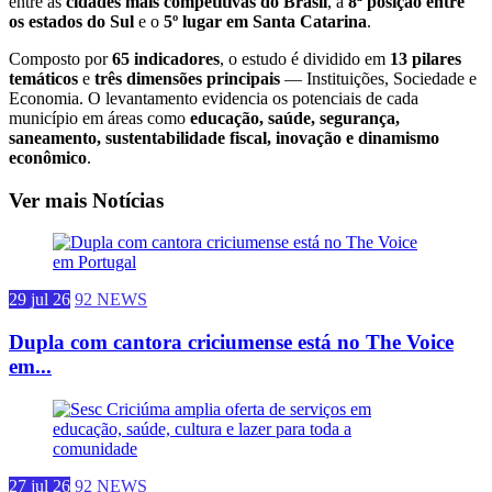
entre as
cidades mais competitivas do Brasil
, a
8ª posição entre
os estados do Sul
e o
5º lugar em Santa Catarina
.
Composto por
65 indicadores
, o estudo é dividido em
13 pilares
temáticos
e
três dimensões principais
— Instituições, Sociedade e
Economia. O levantamento evidencia os potenciais de cada
município em áreas como
educação, saúde, segurança,
saneamento, sustentabilidade fiscal, inovação e dinamismo
econômico
.
Ver mais Notícias
29 jul 26
92 NEWS
Dupla com cantora criciumense está no The Voice
em...
27 jul 26
92 NEWS