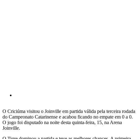
O Criciúma visitou o Joinville em partida válida pela terceira rodada
do Campeonato Catarinense e acabou ficando no empate em 0 a 0.
O jogo foi disputado na noite desta quinta-feira, 15, na Arena
Joinville.
O Tigre dominou a partida e teve as melhores chances. A primeira