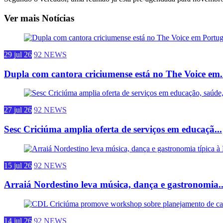
Ver mais Notícias
29 jul 26
92 NEWS
Dupla com cantora criciumense está no The Voice em.
27 jul 26
92 NEWS
Sesc Criciúma amplia oferta de serviços em educaçã...
15 jul 26
92 NEWS
Arraiá Nordestino leva música, dança e gastronomia..
14 jul 26
92 NEWS