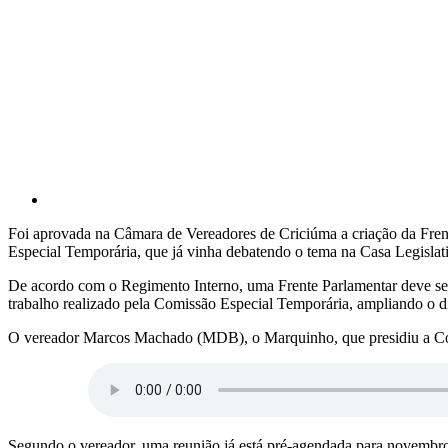
Foi aprovada na Câmara de Vereadores de Criciúma a criação da Fre
Especial Temporária, que já vinha debatendo o tema na Casa Legislat
De acordo com o Regimento Interno, uma Frente Parlamentar deve ser 
trabalho realizado pela Comissão Especial Temporária, ampliando o 
O vereador Marcos Machado (MDB), o Marquinho, que presidiu a Com
Segundo o vereador, uma reunião já está pré-agendada para novembro n