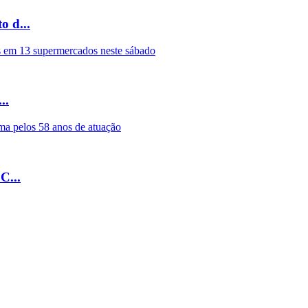
 d...
..
C...