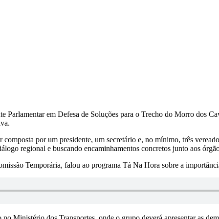
nte Parlamentar em Defesa de Soluções para o Trecho do Morro dos Cav
iva.
composta por um presidente, um secretário e, no mínimo, três vereador
diálogo regional e buscando encaminhamentos concretos junto aos órgã
issão Temporária, falou ao programa Tá Na Hora sobre a importância
o Ministério dos Transportes, onde o grupo deverá apresentar as demand