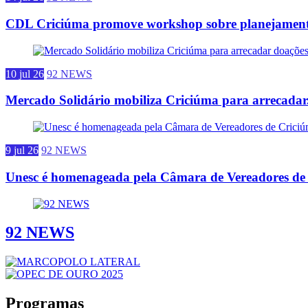
CDL Criciúma promove workshop sobre planejamento
10 jul 26
92 NEWS
Mercado Solidário mobiliza Criciúma para arrecadar.
9 jul 26
92 NEWS
Unesc é homenageada pela Câmara de Vereadores de 
92 NEWS
Programas