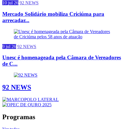
10 jul 26
92 NEWS
Mercado Solidário mobiliza Criciúma para
arrecadar...
9 jul 26
92 NEWS
Unesc é homenageada pela Câmara de Vereadores
de C...
92 NEWS
Programas