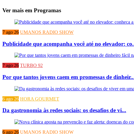
Ver mais em Programas
7 ago 26
UMANOS RADIO SHOW
Publicidade que acompanha você até no elevador: co.
7 ago 26
TURBO 92
Por que tantos jovens caem em promessas de dinheir..
6 ago 26
HORA GOURMET
Da gastronomia às redes sociais: os desafios de vi...
6 ago 26
UMANOS RADIO SHOW