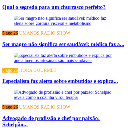
Qual o segredo para um churrasco perfeito?
5 ago 26
UMANOS RADIO SHOW
Ser magro não significa ser saudável: médico faz a...
5 ago 26
HORA GOURMET
Especialista faz alerta sobre embutidos e explica...
5 ago 26
UMANOS RADIO SHOW
Advogado de profissão e chef por paixão:
Schelpão...