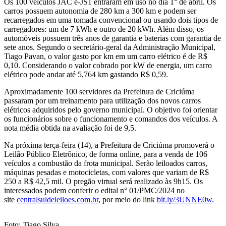
Os 100 veículos JAC e-JS1 entraram em uso no dia 1° de abril. Os
carros possuem autonomia de 280 km a 300 km e podem ser
recarregados em uma tomada convencional ou usando dois tipos de
carregadores: um de 7 kWh e outro de 20 kWh. Além disso, os
automóveis possuem três anos de garantia e baterias com garantia de
sete anos. Segundo o secretário-geral da Administração Municipal,
Tiago Pavan, o valor gasto por km em um carro elétrico é de R$
0,10. Considerando o valor cobrado por kW de energia, um carro
elétrico pode andar até 5,764 km gastando R$ 0,59.
Aproximadamente 100 servidores da Prefeitura de Criciúma
passaram por um treinamento para utilização dos novos carros
elétricos adquiridos pelo governo municipal. O objetivo foi orientar
os funcionários sobre o funcionamento e comandos dos veículos. A
nota média obtida na avaliação foi de 9,5.
Na próxima terça-feira (14), a Prefeitura de Criciúma promoverá o
Leilão Público Eletrônico, de forma online, para a venda de 106
veículos a combustão da frota municipal. Serão leiloados carros,
máquinas pesadas e motocicletas, com valores que variam de R$
250 a R$ 42,5 mil. O pregão virtual será realizado às 9h15. Os
interessados podem conferir o edital n° 01/PMC/2024 no
site
centralsuldeleiloes.com.br
, por meio do link
bit.ly/3UNNE0w
.
Foto: Tiago Silva