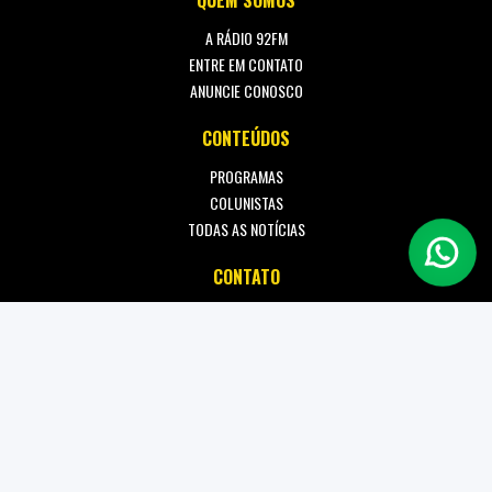
QUEM SOMOS
A RÁDIO 92FM
ENTRE EM CONTATO
ANUNCIE CONOSCO
CONTEÚDOS
PROGRAMAS
COLUNISTAS
TODAS AS NOTÍCIAS
CONTATO
contato@radio925fm.com.br
(48) 98441-0010
Rua Joaquim Nabuco, n° 199 - Centro - Criciúma - SC, CEP 88802-200
Política de Privacidade
Termos de Uso