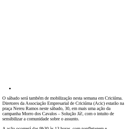
O sábado será também de mobilização nesta semana em Criciúma.
Diretores da Associação Empresarial de Criciúma (Acic) estarão na
praça Nereu Ramos neste sábado, 30, em mais uma ação da
campanha Morro dos Cavalos – Solução Já!, com o intuito de
sensibilizar a comunidade sobre o assunto.
A ação ocorrerá das 9h30 às 13 horas, com panfletagem e