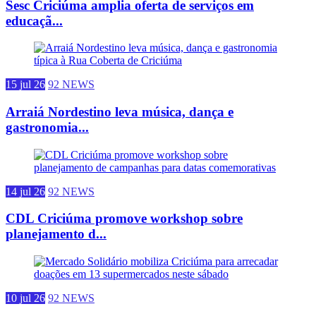
Sesc Criciúma amplia oferta de serviços em
educaçã...
15 jul 26
92 NEWS
Arraiá Nordestino leva música, dança e
gastronomia...
14 jul 26
92 NEWS
CDL Criciúma promove workshop sobre
planejamento d...
10 jul 26
92 NEWS