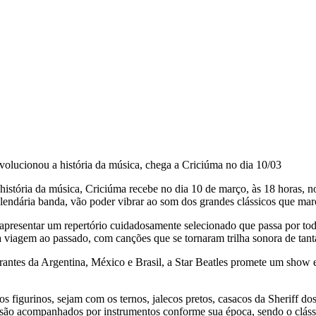
evolucionou a história da música, chega a Criciúma no dia 10/03
história da música, Criciúma recebe no dia 10 de março, às 18 horas, no
 lendária banda, vão poder vibrar ao som dos grandes clássicos que mar
 apresentar um repertório cuidadosamente selecionado que passa por toda
viagem ao passado, com canções que se tornaram trilha sonora de tanta
ntes da Argentina, México e Brasil, a Star Beatles promete um show e
s figurinos, sejam com os ternos, jalecos pretos, casacos da Sheriff
s são acompanhados por instrumentos conforme sua época, sendo o clássic