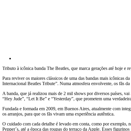
Tributo à icônica banda The Beatles, que marca gerações até hoje e r
Para reviver os maiores clássicos de uma das bandas mais icônicas da 
Internacional Beatles Tribute”. Numa atmosfera envolvente, os fãs da
A banda, que já realizou mais de 2 mil shows por diversos países, vai
“Hey Jude”, “Let It Be” e “Yesterday”, que prometem uma verdadeira 
Fundada e formada em 2009, em Buenos Aires, atualmente com integra
os arranjos, para que os fãs vivam uma experiência autêntica.
O cuidado com cada detalhe é levado em conta, como por exemplo, no
Pepper´s, até a época das roupas do terraço da Apple. Esses figurino