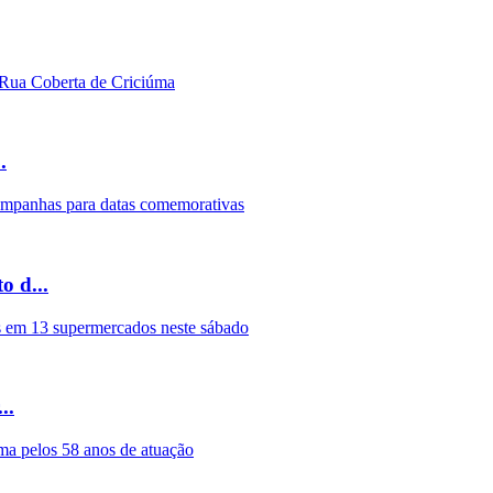
.
 d...
..