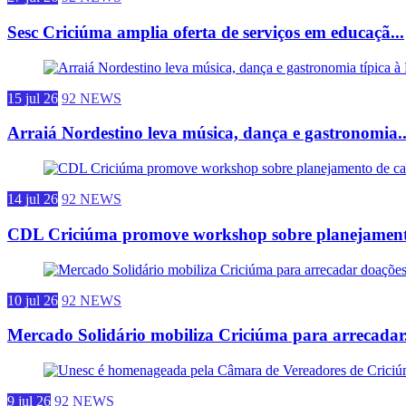
Sesc Criciúma amplia oferta de serviços em educaçã...
15 jul 26
92 NEWS
Arraiá Nordestino leva música, dança e gastronomia..
14 jul 26
92 NEWS
CDL Criciúma promove workshop sobre planejamento
10 jul 26
92 NEWS
Mercado Solidário mobiliza Criciúma para arrecadar.
9 jul 26
92 NEWS