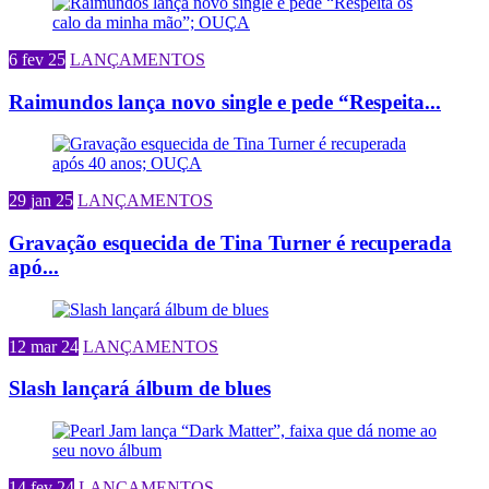
6 fev 25
LANÇAMENTOS
Raimundos lança novo single e pede “Respeita...
29 jan 25
LANÇAMENTOS
Gravação esquecida de Tina Turner é recuperada
apó...
12 mar 24
LANÇAMENTOS
Slash lançará álbum de blues
14 fev 24
LANÇAMENTOS