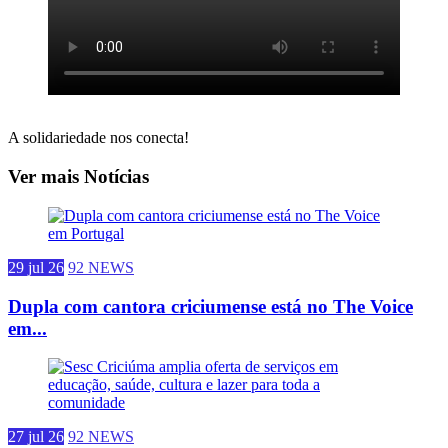
A solidariedade nos conecta!
Ver mais Notícias
29 jul 26
92 NEWS
Dupla com cantora criciumense está no The Voice
em...
27 jul 26
92 NEWS