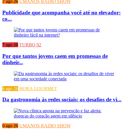
7 ago 26
UMANOS RADIO SHOW
Publicidade que acompanha você até no elevador:
co...
7 ago 26
TURBO 92
Por que tantos jovens caem em promessas de
dinheir...
6 ago 26
HORA GOURMET
Da gastronomia às redes sociais: os desafios de vi...
6 ago 26
UMANOS RADIO SHOW