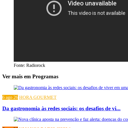
Fonte: Radiorock
Ver mais em Programas
6 ago 26
HORA GOURMET
Da gastronomia às redes sociais: os desafios de vi...