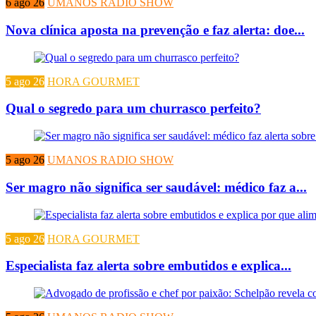
6 ago 26
UMANOS RADIO SHOW
Nova clínica aposta na prevenção e faz alerta: doe...
5 ago 26
HORA GOURMET
Qual o segredo para um churrasco perfeito?
5 ago 26
UMANOS RADIO SHOW
Ser magro não significa ser saudável: médico faz a...
5 ago 26
HORA GOURMET
Especialista faz alerta sobre embutidos e explica...