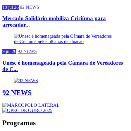
10 jul 26
92 NEWS
Mercado Solidário mobiliza Criciúma para
arrecadar...
9 jul 26
92 NEWS
Unesc é homenageada pela Câmara de Vereadores
de C...
92 NEWS
Programas