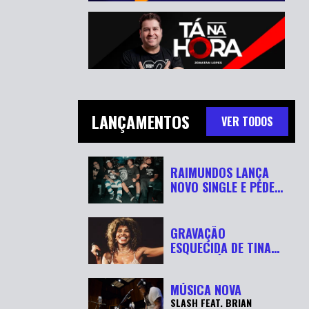
LANÇAMENTOS
VER TODOS
RAIMUNDOS LANÇA
NOVO SINGLE E PEDE
“RESPEITA...
GRAVAÇÃO
ESQUECIDA DE TINA
TURNER É
RECUPERADA APÓ...
MÚSICA NOVA
SLASH FEAT. BRIAN